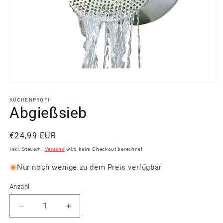
Medien
1
in
KÜCHENPROFI
Modal
Abgießsieb
öffnen
Normaler
€24,99 EUR
Preis
Inkl. Steuern.
Versand
wird beim Checkout berechnet
Nur noch wenige zu dem Preis verfügbar
Anzahl
Verringere
Erhöhe
die
die