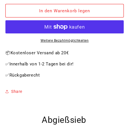
Menge
Menge
für
für
In den Warenkorb legen
Abgießsieb
Abgießsieb
Weitere Bezahlmöglichkeiten
📦Kostenloser Versand ab 20€
✅Innerhalb von 1-2 Tagen bei dir!
✅Rückgaberecht
Share
Abgießsieb