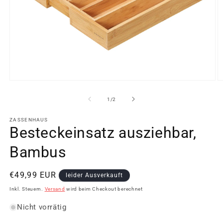
Medien
M
1
2
in
in
von
1
/
2
Modal
M
öffnen
ö
ZASSENHAUS
Besteckeinsatz ausziehbar,
Bambus
Normaler
€49,99 EUR
leider Ausverkauft
Preis
Inkl. Steuern.
Versand
wird beim Checkout berechnet
Nicht vorrätig