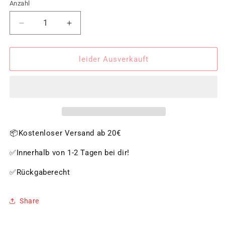
Anzahl
Verringere
Erhöhe
die
die
Menge
Menge
für
für
leider Ausverkauft
Besteckeinsatz
Besteckeinsatz
ausziehbar,
ausziehbar,
Bambus
Bambus
📦Kostenloser Versand ab 20€
✅Innerhalb von 1-2 Tagen bei dir!
✅Rückgaberecht
Share