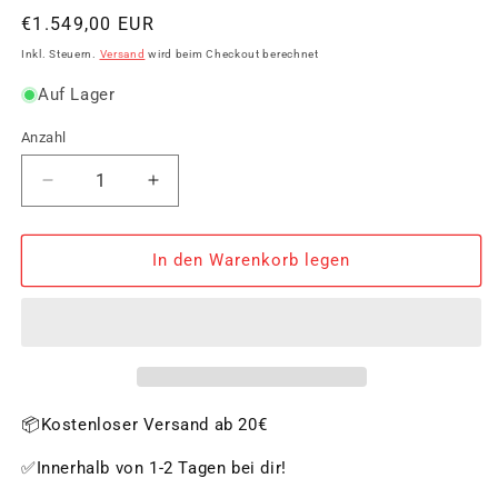
Normaler
€1.549,00 EUR
Preis
Inkl. Steuern.
Versand
wird beim Checkout berechnet
Auf Lager
Anzahl
Verringere
Erhöhe
die
die
Menge
Menge
für
für
In den Warenkorb legen
Big
Big
Green
Green
Egg
Egg
Medium
Medium
📦Kostenloser Versand ab 20€
✅Innerhalb von 1-2 Tagen bei dir!