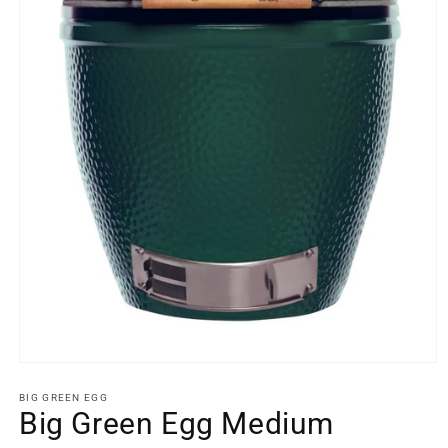
Medien
1
in
BIG GREEN EGG
Modal
Big Green Egg Medium
öffnen