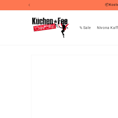
Direkt
📦Koste
zum
Inhalt
% Sale
Nivona Kaf
Zu
Produktinformationen
springen