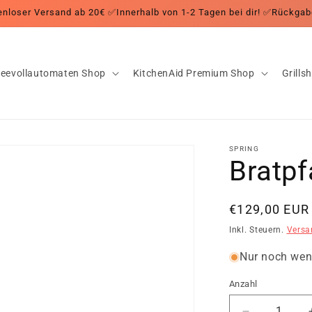
nloser Versand ab 20€ ✅Innerhalb von 1-2 Tagen bei dir! ✅Rückgab
feevollautomaten Shop
KitchenAid Premium Shop
Grills
SPRING
Bratp
Normaler
€129,00 EUR
Preis
Inkl. Steuern.
Versa
Nur noch wen
Anzahl