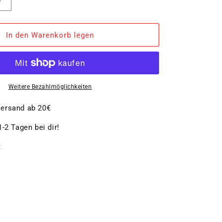
Erhöhe
die
Menge
für
In den Warenkorb legen
Bratpfanne
26
cm
Weitere Bezahlmöglichkeiten
ersand ab 20€
-2 Tagen bei dir!
t