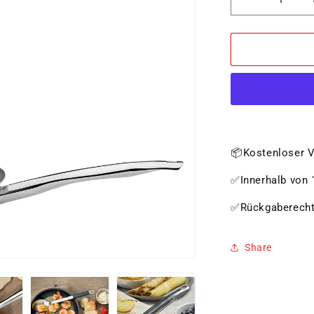
Verringere
die
Menge
für
Bratpfanne
26
cm
📦Kostenloser V
✅Innerhalb von 1
✅Rückgaberech
Share