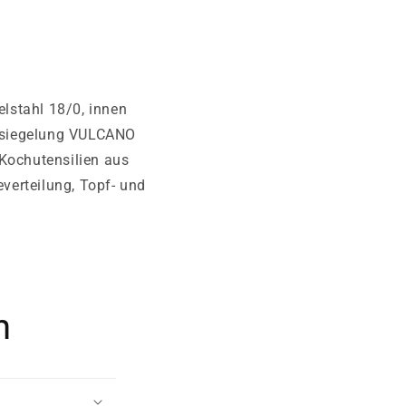
lstahl 18/0, innen
ersiegelung VULCANO
 Kochutensilien aus
verteilung, Topf- und
n