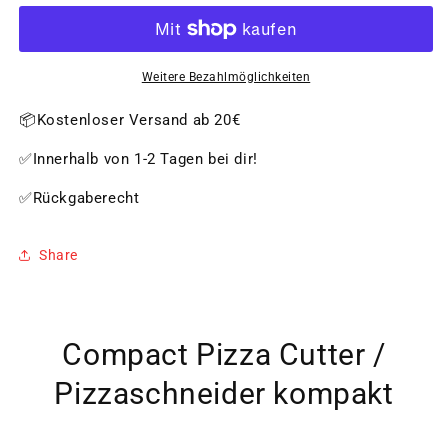
Pizza
Pizza
Cutter
Cutter
/
/
Pizzaschneider
Pizzaschneider
Weitere Bezahlmöglichkeiten
kompakt
kompakt
📦Kostenloser Versand ab 20€
✅Innerhalb von 1-2 Tagen bei dir!
✅Rückgaberecht
Share
Compact Pizza Cutter /
Pizzaschneider kompakt