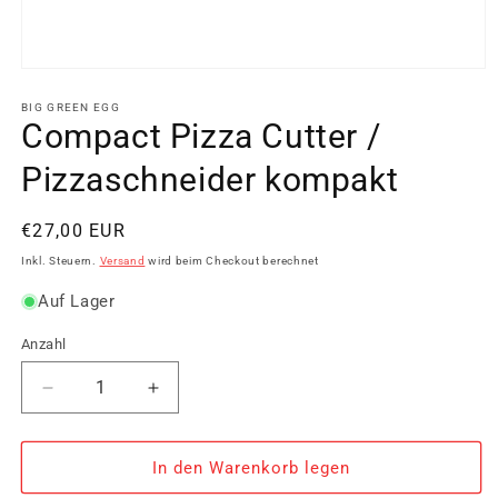
Medien
1
in
BIG GREEN EGG
Modal
Compact Pizza Cutter /
öffnen
Pizzaschneider kompakt
Normaler
€27,00 EUR
Preis
Inkl. Steuern.
Versand
wird beim Checkout berechnet
Auf Lager
Anzahl
Verringere
Erhöhe
die
die
Menge
Menge
für
für
In den Warenkorb legen
Compact
Compact