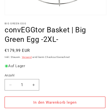
Medien
1
in
BIG GREEN EGG
Modal
convEGGtor Basket | Big
öffnen
Green Egg -2XL-
Normaler
€179,99 EUR
Preis
Inkl. Steuern.
Versand
wird beim Checkout berechnet
Auf Lager
Anzahl
Verringere
Erhöhe
die
die
Menge
Menge
für
für
In den Warenkorb legen
convEGGtor
convEGGtor