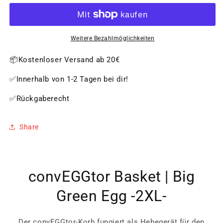
Basket
Basket
|
|
Big
Big
Green
Green
Weitere Bezahlmöglichkeiten
Egg
Egg
-2XL-
-2XL-
📦Kostenloser Versand ab 20€
✅Innerhalb von 1-2 Tagen bei dir!
✅Rückgaberecht
Share
convEGGtor Basket | Big
Green Egg -2XL-
Der convEGGtor-Korb fungiert als Hebegerät für den