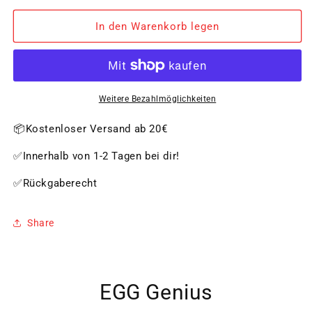
Menge
Menge
für
für
In den Warenkorb legen
EGG
EGG
Genius
Genius
Weitere Bezahlmöglichkeiten
📦Kostenloser Versand ab 20€
✅Innerhalb von 1-2 Tagen bei dir!
✅Rückgaberecht
Share
EGG Genius