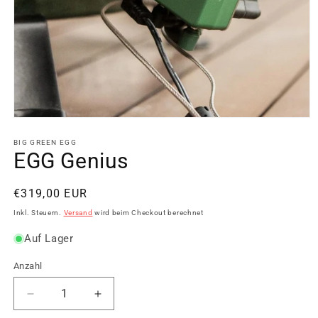
Medien
1
in
BIG GREEN EGG
Modal
EGG Genius
öffnen
Normaler
€319,00 EUR
Preis
Inkl. Steuern.
Versand
wird beim Checkout berechnet
Auf Lager
Anzahl
Verringere
Erhöhe
die
die