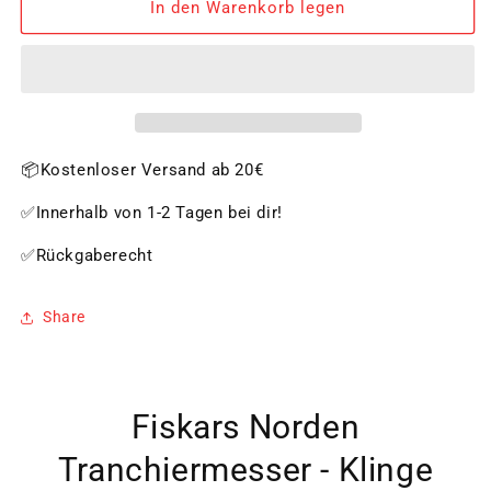
für
für
In den Warenkorb legen
Fiskars
Fiskars
Norden
Norden
Tranchiermesser
Tranchiermesser
-
-
Klinge
Klinge
21,1
21,1
cm
cm
📦Kostenloser Versand ab 20€
✅Innerhalb von 1-2 Tagen bei dir!
✅Rückgaberecht
Share
Fiskars Norden
Tranchiermesser - Klinge