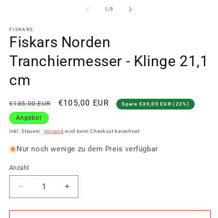
von
1
/
5
FISKARS
Fiskars Norden
Tranchiermesser - Klinge 21,1
cm
Normaler
Verkaufspreis
€105,00 EUR
€135,00 EUR
Spare €30,00 EUR (22%)
Preis
Angebot
Inkl. Steuern.
Versand
wird beim Checkout berechnet
Nur noch wenige zu dem Preis verfügbar
Anzahl
Verringere
Erhöhe
die
die
Menge
Menge