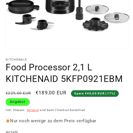
Medien
1
in
KITCHENAID
Modal
Food Processor 2,1 L
öffnen
KITCHENAID 5KFP0921EBM
Normaler
Verkaufspreis
€189,00 EUR
€229,00 EUR
Spare €40,00 EUR (17%)
Preis
Angebot
Inkl. Steuern.
Versand
wird beim Checkout berechnet
Nur noch wenige zu dem Preis verfügbar
Anzahl