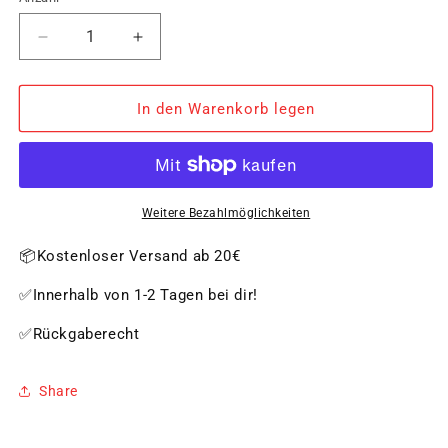
Verringere
Erhöhe
die
die
Menge
Menge
für
für
In den Warenkorb legen
Food
Food
Processor
Processor
2,1
2,1
L
L
KITCHENAID
KITCHENAID
Weitere Bezahlmöglichkeiten
5KFP0921EBM
5KFP0921EBM
📦Kostenloser Versand ab 20€
✅Innerhalb von 1-2 Tagen bei dir!
✅Rückgaberecht
Share