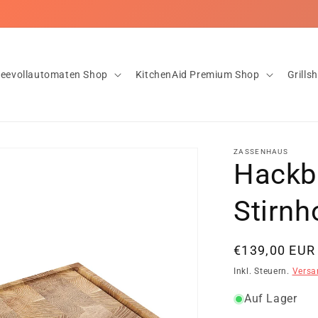
nloser Versand ab 20€ ✅Innerhalb von 1-2 Tagen bei dir! ✅Rückgab
feevollautomaten Shop
KitchenAid Premium Shop
Grills
ZASSENHAUS
Hackbl
Stirnh
Normaler
€139,00 EUR
Preis
Inkl. Steuern.
Versa
Auf Lager