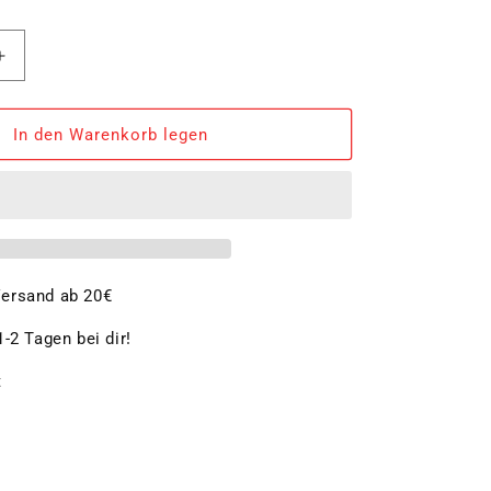
Erhöhe
die
Menge
für
In den Warenkorb legen
Hackblock,
Eiche
Stirnholz
54
x
30
x
ersand ab 20€
4
-2 Tagen bei dir!
cm
t