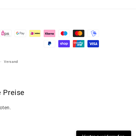
Versand
 Preise
oten.