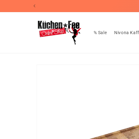
Direkt
📦Koste
zum
Inhalt
% Sale
Nivona Kaf
Zu
Produktinformationen
springen