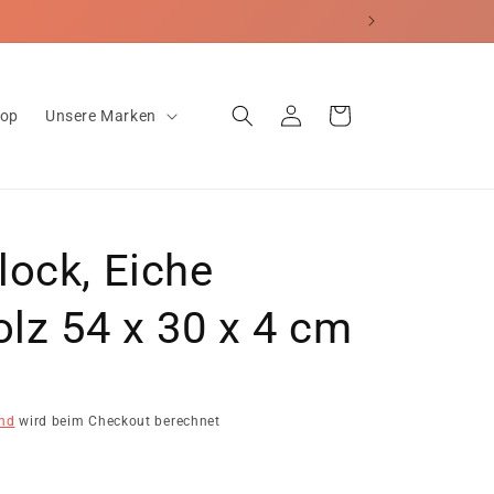
erecht
Einloggen
Warenkorb
hop
Unsere Marken
ock, Eiche
olz 54 x 30 x 4 cm
nd
wird beim Checkout berechnet