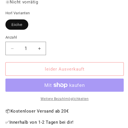
Nicht vorrätig
Horl Varianten
Variante
Eiche
ausverkauft
oder
nicht
Anzahl
verfügbar
Verringere
Erhöhe
die
die
Menge
Menge
für
für
leider Ausverkauft
HORL
HORL
-
-
Station
Station
für
für
Rollschleifer
Rollschleifer
Weitere Bezahlmöglichkeiten
und
und
Magnetschleiflehre
Magnetschleiflehre
📦Kostenloser Versand ab 20€
✅Innerhalb von 1-2 Tagen bei dir!