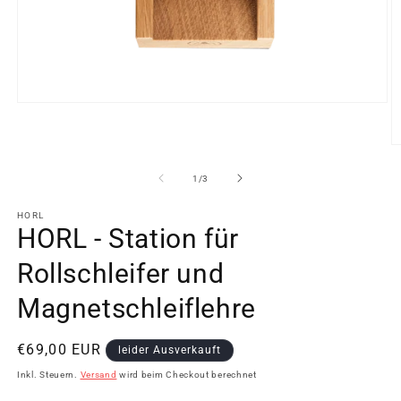
Medien
1
in
Modal
M
öffnen
2
in
von
1
/
3
M
ö
HORL
HORL - Station für
Rollschleifer und
Magnetschleiflehre
Normaler
€69,00 EUR
leider Ausverkauft
Preis
Inkl. Steuern.
Versand
wird beim Checkout berechnet