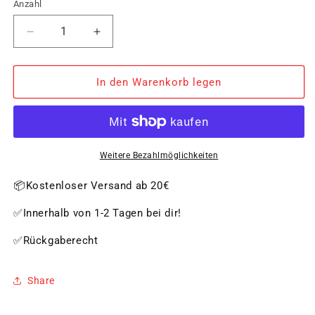
Anzahl
Verringere
Erhöhe
die
die
Menge
Menge
für
für
In den Warenkorb legen
Käsemesser-
Käsemesser-
Set,
Set,
CLASSIC,
CLASSIC,
4-
4-
tlg.
tlg.
Weitere Bezahlmöglichkeiten
📦Kostenloser Versand ab 20€
✅Innerhalb von 1-2 Tagen bei dir!
✅Rückgaberecht
Share