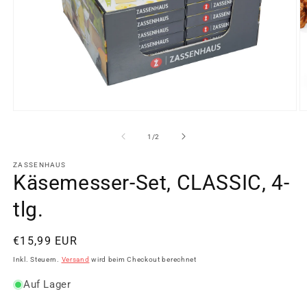
Medien
M
1
2
in
in
von
1
/
2
Modal
M
öffnen
ö
ZASSENHAUS
Käsemesser-Set, CLASSIC, 4-
tlg.
Normaler
€15,99 EUR
Preis
Inkl. Steuern.
Versand
wird beim Checkout berechnet
Auf Lager