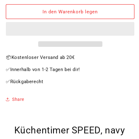
Menge
Menge
für
für
In den Warenkorb legen
Küchentimer
Küchentimer
SPEED,
SPEED,
navy
navy
📦Kostenloser Versand ab 20€
✅Innerhalb von 1-2 Tagen bei dir!
✅Rückgaberecht
Share
Küchentimer SPEED, navy