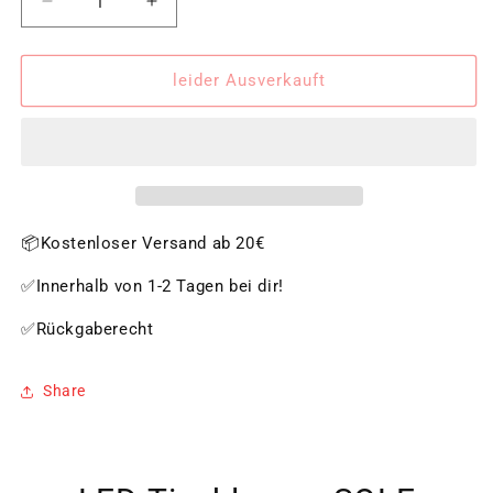
Verringere
Erhöhe
die
die
Menge
Menge
für
für
leider Ausverkauft
LED-
LED-
Tischlampe
Tischlampe
SOLE
SOLE
weiß
weiß
📦Kostenloser Versand ab 20€
✅Innerhalb von 1-2 Tagen bei dir!
✅Rückgaberecht
Share