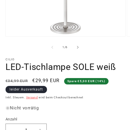
Medien
M
1
2
in
in
von
1
/
6
Modal
M
öffnen
ö
CILIO
LED-Tischlampe SOLE weiß
Normaler
Verkaufspreis
€29,99 EUR
€34,99 EUR
Spare €5,00 EUR (14%)
Preis
leider Ausverkauft
Inkl. Steuern.
Versand
wird beim Checkout berechnet
Nicht vorrätig
Anzahl