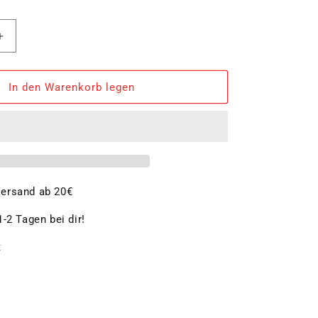
Erhöhe
die
Menge
für
In den Warenkorb legen
Milchkaffee-
Glas
VERONA
ersand ab 20€
-2 Tagen bei dir!
t