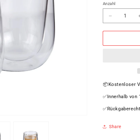
Anzahl
Verringere
die
Menge
für
Milchkaffee-
Glas
VERONA
📦Kostenloser V
✅Innerhalb von 1
✅Rückgaberech
Share