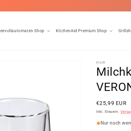
loser Versand ab 20€ ✅Innerhalb von 1-2 Tagen bei dir! ✅Rückgaber
feevollautomaten Shop
KitchenAid Premium Shop
Grills
CILIO
Milchk
VERO
Normaler
€25,99 EUR
Preis
Inkl. Steuern.
Versa
Nur noch wen