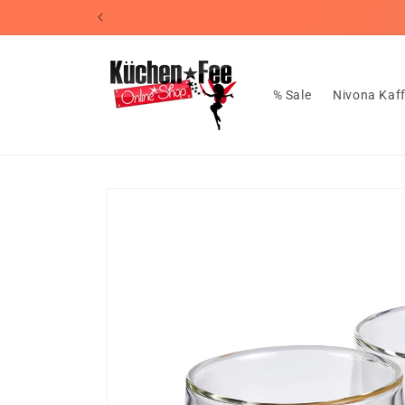
Direkt
📦Kosten
zum
Inhalt
% Sale
Nivona Kaf
Zu
Produktinformationen
springen