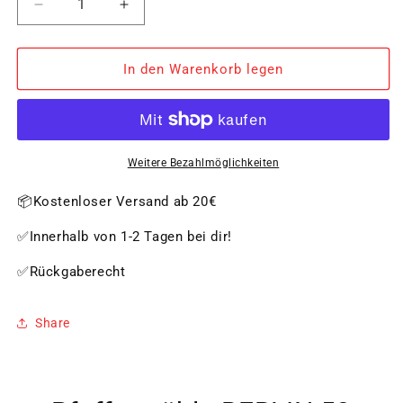
Verringere
Erhöhe
die
die
Menge
Menge
für
für
In den Warenkorb legen
Pfeffermühle
Pfeffermühle
BERLIN
BERLIN
50
50
cm
cm
dunkel
dunkel
Weitere Bezahlmöglichkeiten
gebeizt
gebeizt
📦Kostenloser Versand ab 20€
✅Innerhalb von 1-2 Tagen bei dir!
✅Rückgaberecht
Share