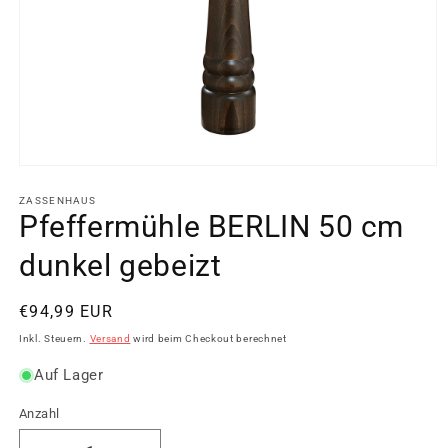
Medien
1
in
ZASSENHAUS
Modal
Pfeffermühle BERLIN 50 cm
öffnen
dunkel gebeizt
Normaler
€94,99 EUR
Preis
Inkl. Steuern.
Versand
wird beim Checkout berechnet
Auf Lager
Anzahl