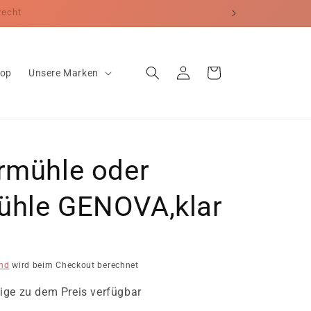
erecht
Einloggen
Warenkorb
hop
Unsere Marken
rmühle oder
ühle GENOVA,klar
nd
wird beim Checkout berechnet
ige zu dem Preis verfügbar