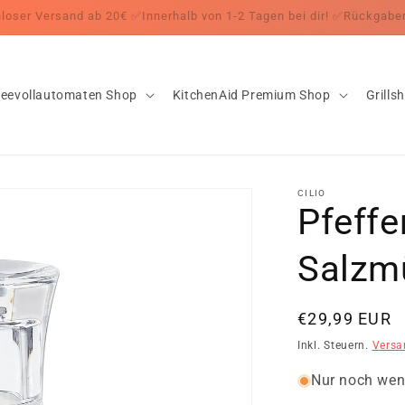
nloser Versand ab 20€ ✅Innerhalb von 1-2 Tagen bei dir! ✅Rückgab
feevollautomaten Shop
KitchenAid Premium Shop
Grills
CILIO
Pfeffe
Salzm
Normaler
€29,99 EUR
Preis
Inkl. Steuern.
Versa
Nur noch wen