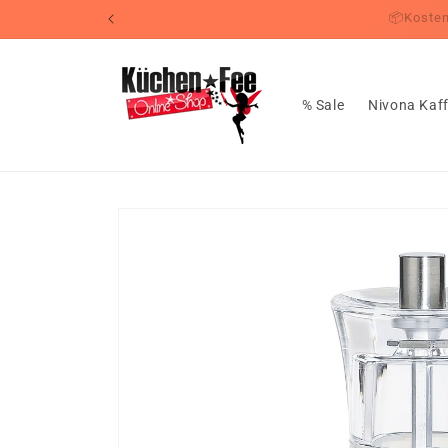
Direkt
📦Koste
zum
Inhalt
% Sale
Nivona Kaf
Zu
Produktinformationen
springen