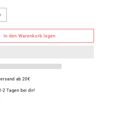
Erhöhe
die
Menge
für
In den Warenkorb legen
e
Pfeffermühle
oder
Salzmühle
ar
GENOVA,klar
ersand ab 20€
-2 Tagen bei dir!
t