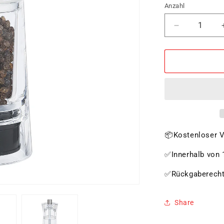
Anzahl
Verringere
die
Menge
für
Pfeffermühl
oder
Salzmühle
GENOVA,kl
📦Kostenloser V
✅Innerhalb von 1
✅Rückgaberech
Share