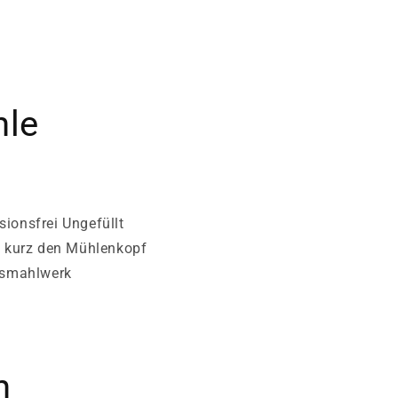
hle
sionsfrei Ungefüllt
s kurz den Mühlenkopf
onsmahlwerk
n