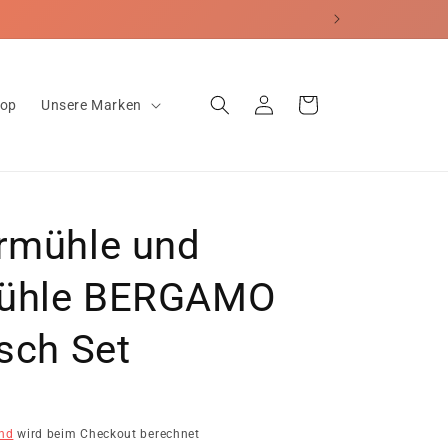
erecht
Einloggen
Warenkorb
hop
Unsere Marken
ermühle und
ühle BERGAMO
isch Set
nd
wird beim Checkout berechnet