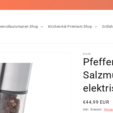
nloser Versand ab 20€ ✅Innerhalb von 1-2 Tagen bei dir! ✅Rückgab
feevollautomaten Shop
KitchenAid Premium Shop
Grills
CILIO
Pfeff
Salzm
elektr
Normaler
€44,99 EUR
Preis
Inkl. Steuern.
Versa