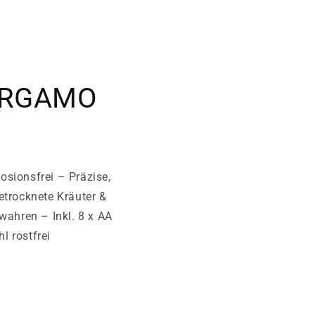
BERGAMO
osionsfrei – Präzise,
etrocknete Kräuter &
ahren – Inkl. 8 x AA
l rostfrei