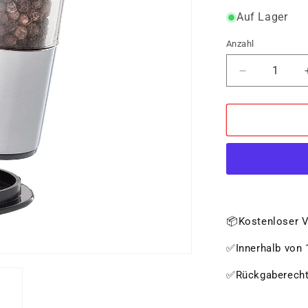
Auf Lager
Anzahl
Verringere
die
Menge
für
Pfeffermühl
und
Salzmühle
BERGAMO
elektrisch
Set
📦Kostenloser V
✅Innerhalb von 1
✅Rückgaberech