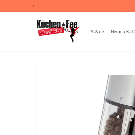
Direkt
📦Koste
zum
Inhalt
% Sale
Nivona Kaf
Zu
Produktinformationen
springen