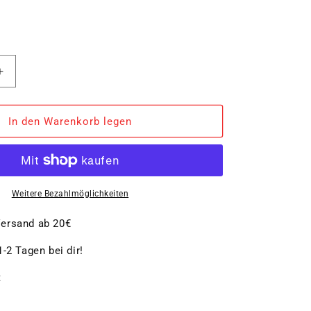
Erhöhe
die
Menge
für
In den Warenkorb legen
e
Pfeffermühle
und
Salzmühle
BERGAMO
elektrisch
Weitere Bezahlmöglichkeiten
Set
ersand ab 20€
-2 Tagen bei dir!
t