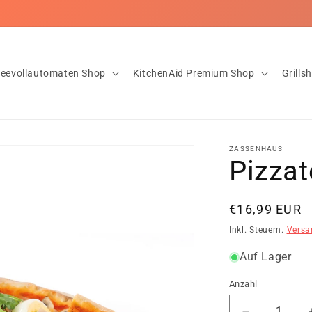
nloser Versand ab 20€ ✅Innerhalb von 1-2 Tagen bei dir! ✅Rückgab
feevollautomaten Shop
KitchenAid Premium Shop
Grills
ZASSENHAUS
Pizzat
Normaler
€16,99 EUR
Preis
Inkl. Steuern.
Versa
Auf Lager
Anzahl