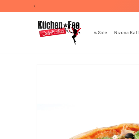
Direkt
📦Koste
zum
Inhalt
% Sale
Nivona Kaf
Zu
Produktinformationen
springen