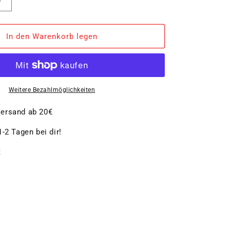
Erhöhe
die
Menge
für
In den Warenkorb legen
Pizzateller,
hell
Ø
33
cm
Weitere Bezahlmöglichkeiten
ersand ab 20€
-2 Tagen bei dir!
t