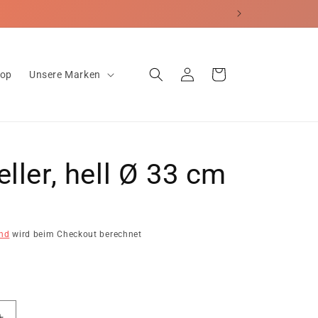
erecht
Einloggen
Warenkorb
hop
Unsere Marken
eller, hell Ø 33 cm
nd
wird beim Checkout berechnet