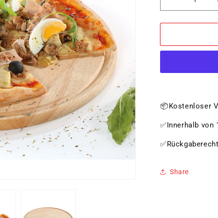
Verringere
die
Menge
für
Pizzateller,
hell
Ø
33
cm
📦Kostenloser V
✅Innerhalb von 1
✅Rückgaberech
Share