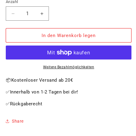
Anzahl
Verringere
Erhöhe
die
die
Menge
Menge
für
für
In den Warenkorb legen
Raclette-
Raclette-
Schaber,
Schaber,
Holz
Holz
8
8
Stück
Stück
Weitere Bezahlmöglichkeiten
📦Kostenloser Versand ab 20€
✅Innerhalb von 1-2 Tagen bei dir!
✅Rückgaberecht
Share