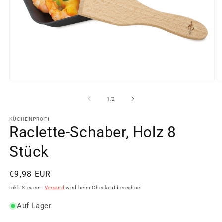
Medien
M
1
2
in
in
von
1
/
2
Modal
M
öffnen
ö
KÜCHENPROFI
Raclette-Schaber, Holz 8
Stück
Normaler
€9,98 EUR
Preis
Inkl. Steuern.
Versand
wird beim Checkout berechnet
Auf Lager