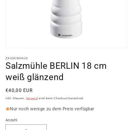
Medien
1
in
ZASSENHAUS
Modal
Salzmühle BERLIN 18 cm
öffnen
weiß glänzend
Normaler
€40,00 EUR
Preis
Inkl. Steuern.
Versand
wird beim Checkout berechnet
Nur noch wenige zu dem Preis verfügbar
Anzahl