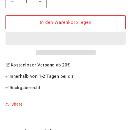
Verringere
Erhöhe
die
die
Menge
Menge
für
für
In den Warenkorb legen
Salzmühle
Salzmühle
BERLIN
BERLIN
18
18
cm
cm
weiß
weiß
glänzend
glänzend
📦Kostenloser Versand ab 20€
✅Innerhalb von 1-2 Tagen bei dir!
✅Rückgaberecht
Share