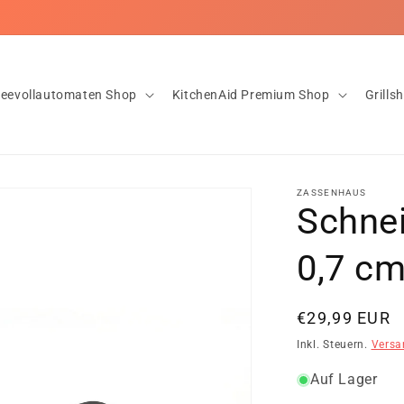
feevollautomaten Shop
KitchenAid Premium Shop
Grills
ZASSENHAUS
Schnei
0,7 c
Normaler
€29,99 EUR
Preis
Inkl. Steuern.
Versa
Auf Lager