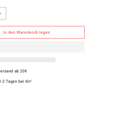
Erhöhe
die
Menge
für
In den Warenkorb legen
t
Schneidbrett
36
x
23
x
0,7
cm
ersand ab 20€
-2 Tagen bei dir!
t