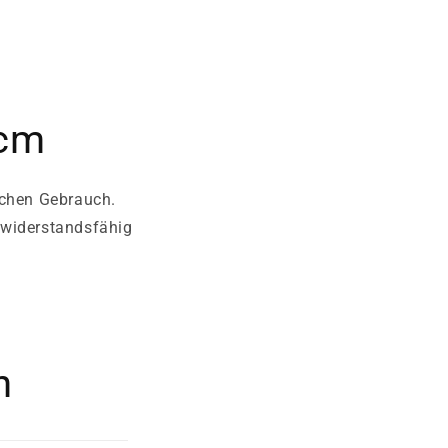
 cm
ichen Gebrauch.
 widerstandsfähig
n