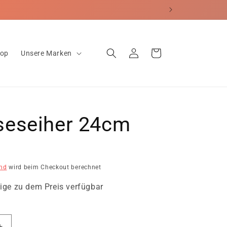
echt
Einloggen
Warenkorb
hop
Unsere Marken
eseiher 24cm
nd
wird beim Checkout berechnet
ige zu dem Preis verfügbar