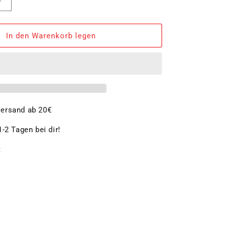
Erhöhe
die
Menge
für
In den Warenkorb legen
her
Gemüseseiher
24cm
ersand ab 20€
-2 Tagen bei dir!
t