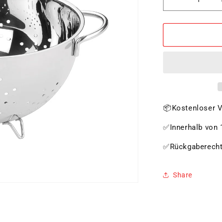
Verringere
die
Menge
für
Gemüsesei
24cm
📦Kostenloser V
✅Innerhalb von 1
✅Rückgaberech
Share