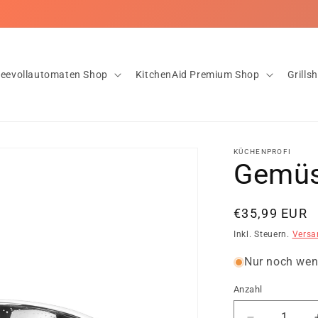
oser Versand ab 20€ ✅Innerhalb von 1-2 Tagen bei dir! ✅Rückgaber
feevollautomaten Shop
KitchenAid Premium Shop
Grills
KÜCHENPROFI
Gemüs
Normaler
€35,99 EUR
Preis
Inkl. Steuern.
Versa
Nur noch wen
Anzahl