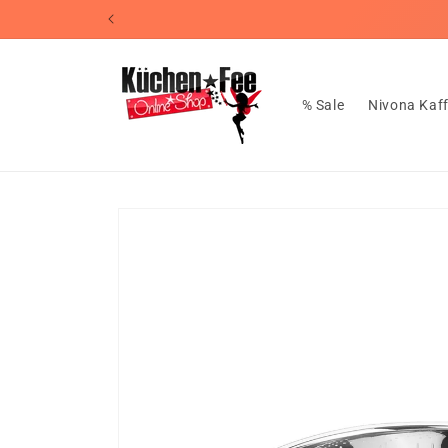
Direkt
📦Kostenl
zum
Inhalt
% Sale
Nivona Kaf
Zu
Produktinformationen
springen