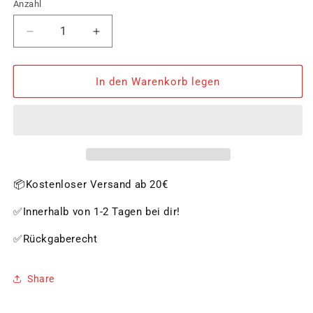
Anzahl
Verringere
Erhöhe
die
die
Menge
Menge
für
für
In den Warenkorb legen
Snackplatte,
Snackplatte,
hell
hell
35,5
35,5
x
x
23,5
23,5
cm
cm
📦Kostenloser Versand ab 20€
✅Innerhalb von 1-2 Tagen bei dir!
✅Rückgaberecht
Share