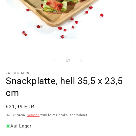
Medien
M
1
2
in
in
von
1
/
4
Modal
M
öffnen
ö
ZASSENHAUS
Snackplatte, hell 35,5 x 23,5
cm
Normaler
€21,99 EUR
Preis
Inkl. Steuern.
Versand
wird beim Checkout berechnet
Auf Lager