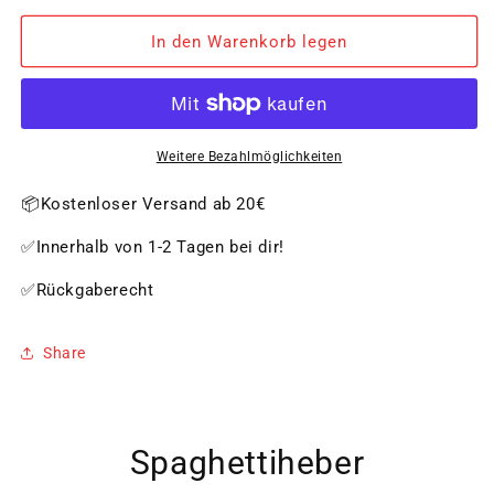
Menge
Menge
für
für
In den Warenkorb legen
Spaghettiheber
Spaghettiheber
Weitere Bezahlmöglichkeiten
📦Kostenloser Versand ab 20€
✅Innerhalb von 1-2 Tagen bei dir!
✅Rückgaberecht
Share
Spaghettiheber