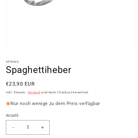
Medien
1
in
SPRING
Modal
Spaghettiheber
öffnen
Normaler
€23,90 EUR
Preis
Inkl. Steuern.
Versand
wird beim Checkout berechnet
Nur noch wenige zu dem Preis verfügbar
Anzahl
Verringere
Erhöhe
die
die