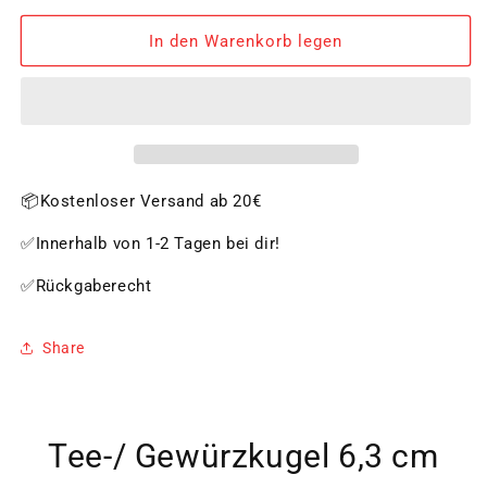
Menge
Menge
für
für
In den Warenkorb legen
Tee-/
Tee-/
Gewürzkugel
Gewürzkugel
6,3
6,3
cm
cm
📦Kostenloser Versand ab 20€
✅Innerhalb von 1-2 Tagen bei dir!
✅Rückgaberecht
Share
Tee-/ Gewürzkugel 6,3 cm