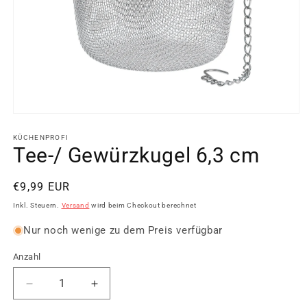
Medien
1
in
KÜCHENPROFI
Modal
Tee-/ Gewürzkugel 6,3 cm
öffnen
Normaler
€9,99 EUR
Preis
Inkl. Steuern.
Versand
wird beim Checkout berechnet
Nur noch wenige zu dem Preis verfügbar
Anzahl
Verringere
Erhöhe
die
die