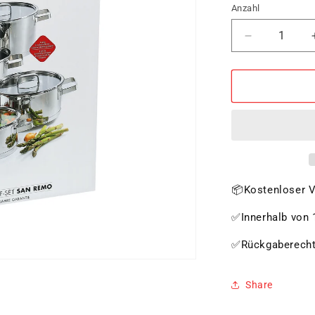
Anzahl
Verringere
die
Menge
für
Topf-
Set
SAN
REMO,
4-
tlg.
📦Kostenloser V
✅Innerhalb von 1
✅Rückgaberech
Share