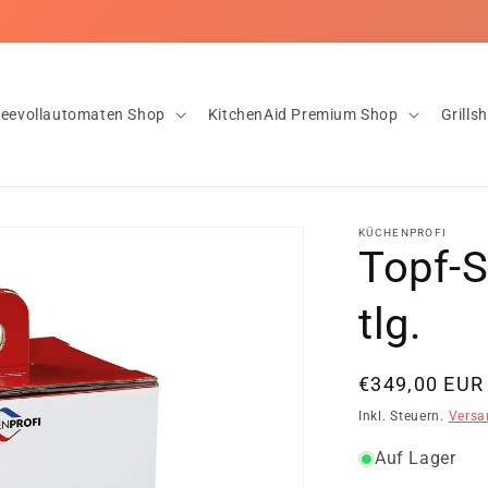
feevollautomaten Shop
KitchenAid Premium Shop
Grills
KÜCHENPROFI
Topf-
tlg.
Normaler
€349,00 EUR
Preis
Inkl. Steuern.
Versa
Auf Lager