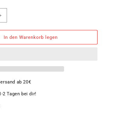
Erhöhe
die
Menge
für
In den Warenkorb legen
Topf-
Set
SAN
REMO,
4-
tlg.
ersand ab 20€
-2 Tagen bei dir!
t