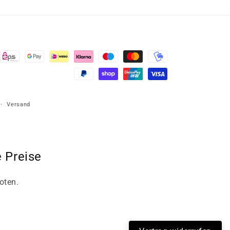
Versand
 Preise
oten.