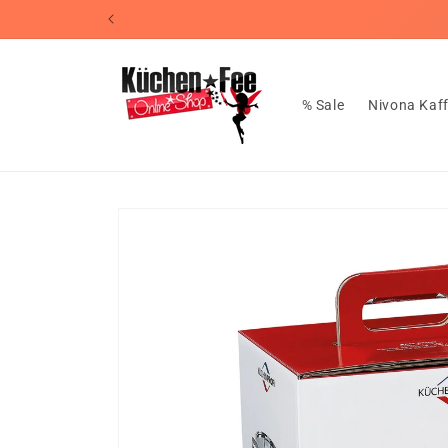
Direkt
zum
Inhalt
% Sale
Nivona Kaf
Zu
Produktinformationen
springen