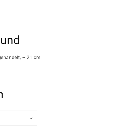
rund
 gehandelt, – 21 cm
n