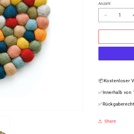
Anzahl
Verringere
die
Menge
für
Untersetzer
LANA
COLORE
rund
📦Kostenloser V
✅Innerhalb von 1
✅Rückgaberech
Share