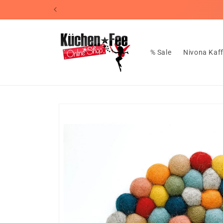
Direkt
📦Koste
zum
Inhalt
% Sale
Nivona Kaf
Zu
Produktinformationen
springen