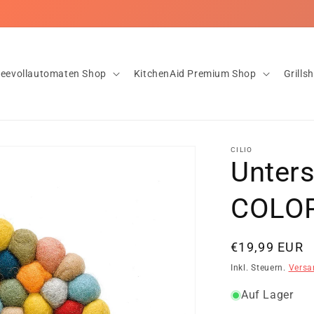
nloser Versand ab 20€ ✅Innerhalb von 1-2 Tagen bei dir! ✅Rückgab
feevollautomaten Shop
KitchenAid Premium Shop
Grills
CILIO
Unter
COLOR
Normaler
€19,99 EUR
Preis
Inkl. Steuern.
Versa
Auf Lager