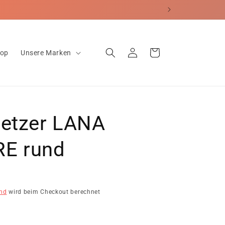
erecht
Einloggen
Warenkorb
hop
Unsere Marken
setzer LANA
E rund
nd
wird beim Checkout berechnet