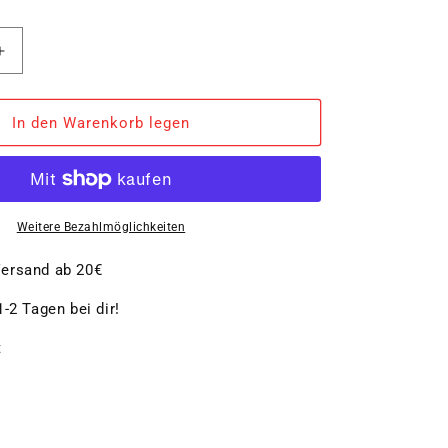
Erhöhe
die
Menge
für
In den Warenkorb legen
Untersetzer
LANA
COLORE
rund
Weitere Bezahlmöglichkeiten
ersand ab 20€
-2 Tagen bei dir!
t