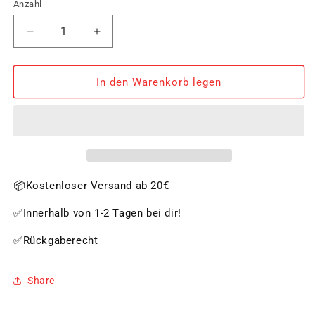
Anzahl
Verringere
Erhöhe
die
die
Menge
Menge
für
für
In den Warenkorb legen
Vitamix
Vitamix
Ascent
Ascent
A3500i
A3500i
Edelstahl
Edelstahl
📦Kostenloser Versand ab 20€
✅Innerhalb von 1-2 Tagen bei dir!
✅Rückgaberecht
Share