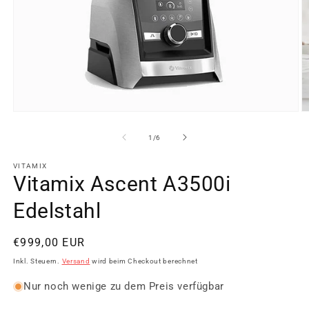
Medien
M
1
2
in
in
von
1
/
6
Modal
M
öffnen
ö
VITAMIX
Vitamix Ascent A3500i
Edelstahl
Normaler
€999,00 EUR
Preis
Inkl. Steuern.
Versand
wird beim Checkout berechnet
Nur noch wenige zu dem Preis verfügbar