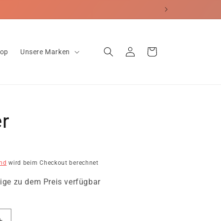
erecht
Einloggen
Warenkorb
hop
Unsere Marken
r
nd
wird beim Checkout berechnet
ige zu dem Preis verfügbar