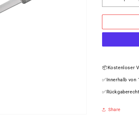
Verringere
die
Menge
für
Wender
📦Kostenloser V
✅Innerhalb von 1
✅Rückgaberech
Share