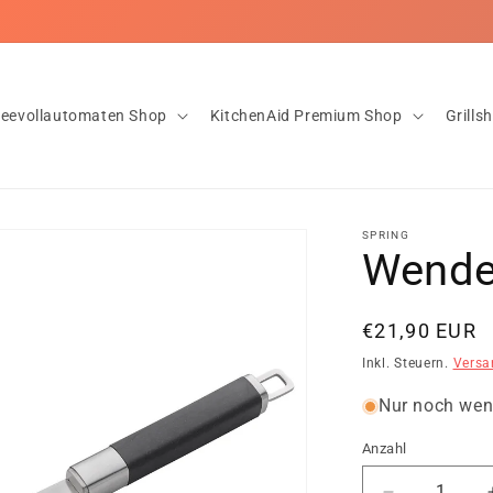
nloser Versand ab 20€ ✅Innerhalb von 1-2 Tagen bei dir! ✅Rückgab
feevollautomaten Shop
KitchenAid Premium Shop
Grills
SPRING
Wende
Normaler
€21,90 EUR
Preis
Inkl. Steuern.
Versa
Nur noch wen
Anzahl