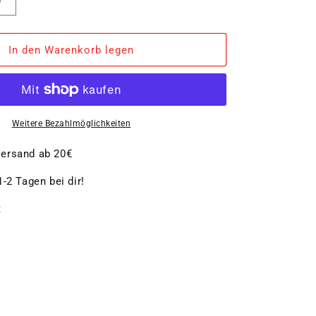
Erhöhe
die
Menge
für
In den Warenkorb legen
Wender
Weitere Bezahlmöglichkeiten
ersand ab 20€
-2 Tagen bei dir!
t