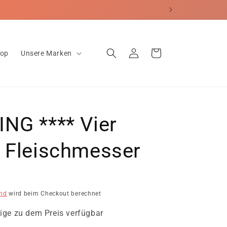
erecht
Einloggen
Warenkorb
hop
Unsere Marken
NG **** Vier
e Fleischmesser
nd
wird beim Checkout berechnet
ige zu dem Preis verfügbar