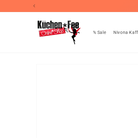
Direkt
📦Koste
zum
Inhalt
% Sale
Nivona Kaf
Zu
Produktinformationen
springen