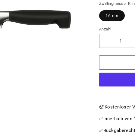
Zwillingmesser Kli
16 cm
Anzahl
Verringere
die
Menge
für
ZWILLING
****
Vier
Sterne
Fleischmes
📦Kostenloser V
✅Innerhalb von 1
✅Rückgaberech