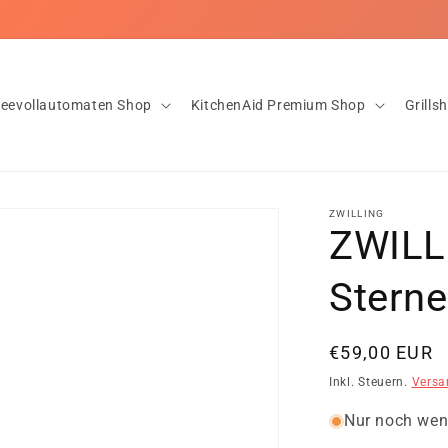
nloser Versand ab 20€ ✅Innerhalb von 1-2 Tagen bei dir! ✅Rückgab
feevollautomaten Shop
KitchenAid Premium Shop
Grills
ZWILLING
ZWILLI
Stern
Normaler
€59,00 EUR
Preis
Inkl. Steuern.
Versa
Nur noch wen