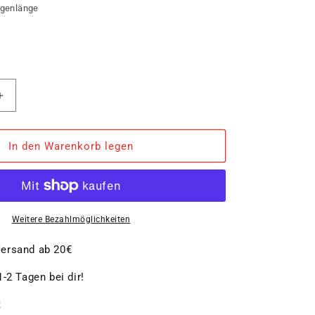
ngenlänge
Erhöhe
die
Menge
für
In den Warenkorb legen
ZWILLING
****
Vier
Sterne
ser
Fleischmesser
Weitere Bezahlmöglichkeiten
ersand ab 20€
-2 Tagen bei dir!
t